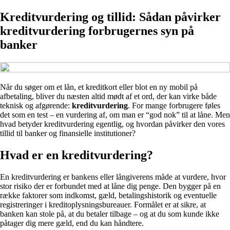
Kreditvurdering og tillid: Sådan påvirker
kreditvurdering forbrugernes syn på
banker
Når du søger om et lån, et kreditkort eller blot en ny mobil på
afbetaling, bliver du næsten altid mødt af et ord, der kan virke både
teknisk og afgørende:
kreditvurdering
. For mange forbrugere føles
det som en test – en vurdering af, om man er “god nok” til at låne. Men
hvad betyder kreditvurdering egentlig, og hvordan påvirker den vores
tillid til banker og finansielle institutioner?
Hvad er en kreditvurdering?
En kreditvurdering er bankens eller långiverens måde at vurdere, hvor
stor risiko der er forbundet med at låne dig penge. Den bygger på en
række faktorer som indkomst, gæld, betalingshistorik og eventuelle
registreringer i kreditoplysningsbureauer. Formålet er at sikre, at
banken kan stole på, at du betaler tilbage – og at du som kunde ikke
påtager dig mere gæld, end du kan håndtere.