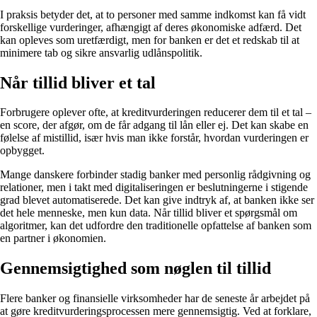
I praksis betyder det, at to personer med samme indkomst kan få vidt
forskellige vurderinger, afhængigt af deres økonomiske adfærd. Det
kan opleves som uretfærdigt, men for banken er det et redskab til at
minimere tab og sikre ansvarlig udlånspolitik.
Når tillid bliver et tal
Forbrugere oplever ofte, at kreditvurderingen reducerer dem til et tal –
en score, der afgør, om de får adgang til lån eller ej. Det kan skabe en
følelse af mistillid, især hvis man ikke forstår, hvordan vurderingen er
opbygget.
Mange danskere forbinder stadig banker med personlig rådgivning og
relationer, men i takt med digitaliseringen er beslutningerne i stigende
grad blevet automatiserede. Det kan give indtryk af, at banken ikke ser
det hele menneske, men kun data. Når tillid bliver et spørgsmål om
algoritmer, kan det udfordre den traditionelle opfattelse af banken som
en partner i økonomien.
Gennemsigtighed som nøglen til tillid
Flere banker og finansielle virksomheder har de seneste år arbejdet på
at gøre kreditvurderingsprocessen mere gennemsigtig. Ved at forklare,