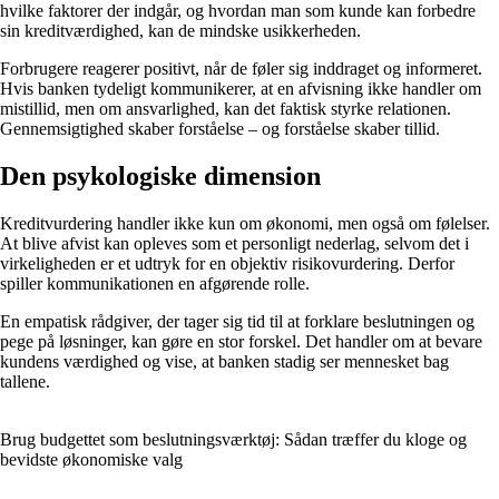
hvilke faktorer der indgår, og hvordan man som kunde kan forbedre
sin kreditværdighed, kan de mindske usikkerheden.
Forbrugere reagerer positivt, når de føler sig inddraget og informeret.
Hvis banken tydeligt kommunikerer, at en afvisning ikke handler om
mistillid, men om ansvarlighed, kan det faktisk styrke relationen.
Gennemsigtighed skaber forståelse – og forståelse skaber tillid.
Den psykologiske dimension
Kreditvurdering handler ikke kun om økonomi, men også om følelser.
At blive afvist kan opleves som et personligt nederlag, selvom det i
virkeligheden er et udtryk for en objektiv risikovurdering. Derfor
spiller kommunikationen en afgørende rolle.
En empatisk rådgiver, der tager sig tid til at forklare beslutningen og
pege på løsninger, kan gøre en stor forskel. Det handler om at bevare
kundens værdighed og vise, at banken stadig ser mennesket bag
tallene.
Brug budgettet som beslutningsværktøj: Sådan træffer du kloge og
bevidste økonomiske valg