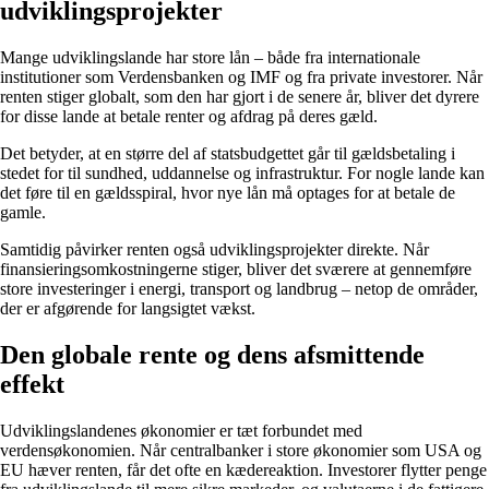
udviklingsprojekter
Mange udviklingslande har store lån – både fra internationale
institutioner som Verdensbanken og IMF og fra private investorer. Når
renten stiger globalt, som den har gjort i de senere år, bliver det dyrere
for disse lande at betale renter og afdrag på deres gæld.
Det betyder, at en større del af statsbudgettet går til gældsbetaling i
stedet for til sundhed, uddannelse og infrastruktur. For nogle lande kan
det føre til en gældsspiral, hvor nye lån må optages for at betale de
gamle.
Samtidig påvirker renten også udviklingsprojekter direkte. Når
finansieringsomkostningerne stiger, bliver det sværere at gennemføre
store investeringer i energi, transport og landbrug – netop de områder,
der er afgørende for langsigtet vækst.
Den globale rente og dens afsmittende
effekt
Udviklingslandenes økonomier er tæt forbundet med
verdensøkonomien. Når centralbanker i store økonomier som USA og
EU hæver renten, får det ofte en kædereaktion. Investorer flytter penge