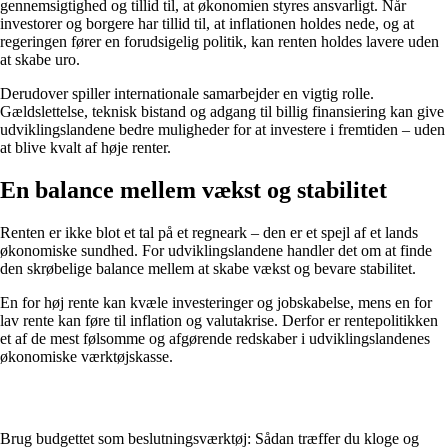
gennemsigtighed og tillid til, at økonomien styres ansvarligt. Når
investorer og borgere har tillid til, at inflationen holdes nede, og at
regeringen fører en forudsigelig politik, kan renten holdes lavere uden
at skabe uro.
Derudover spiller internationale samarbejder en vigtig rolle.
Gældslettelse, teknisk bistand og adgang til billig finansiering kan give
udviklingslandene bedre muligheder for at investere i fremtiden – uden
at blive kvalt af høje renter.
En balance mellem vækst og stabilitet
Renten er ikke blot et tal på et regneark – den er et spejl af et lands
økonomiske sundhed. For udviklingslandene handler det om at finde
den skrøbelige balance mellem at skabe vækst og bevare stabilitet.
En for høj rente kan kvæle investeringer og jobskabelse, mens en for
lav rente kan føre til inflation og valutakrise. Derfor er rentepolitikken
et af de mest følsomme og afgørende redskaber i udviklingslandenes
økonomiske værktøjskasse.
Brug budgettet som beslutningsværktøj: Sådan træffer du kloge og