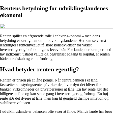
Rentens betydning for udviklingslandenes
økonomi
Renten spiller en afgørende rolle i enhver økonomi – men dens
betydning er særlig markant i udviklingslandene. Her kan selv små
ændringer i renteniveauet få store konsekvenser for vækst,
investeringer og befolkningens levevilkår. For lande, der kæmper med
lav indkomst, ustabil valuta og begrænset adgang til kapital, er renten
både et redskab og en udfordring.
Hvad betyder renten egentlig?
Renten er prisen på at låne penge. Når centralbanken i et land
fastsætter sin styringsrente, påvirker det, hvor dyrt det bliver for
banker, virksomheder og privatpersoner at låne. En lav rente gør det
billigere at låne og kan sætte gang i investeringer og forbrug. En høj
rente gør det dyrere at låne, men kan til gengæld dæmpe inflation og
stabilisere valutaen.
I udviklingslande er balancen ofte svær at finde. Mange lande har brug