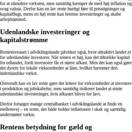
for at stimulere væksten, men samtidig kæmper de med høj inflation og
svag valuta. Derfor kan en lav rente hurtigt føre til prisstigninger og
kapitalflugt, mens en høj rente kan bremse investeringer og skabe
arbejdsløshed.
Udenlandske investeringer og
kapitalstrømme
Renteniveauet i udviklingslande påvirker også, hvor attraktivt landet er
for udenlandske investorer. Når renten er høj, kan det tiltrække kapital
fra udlandet, fordi investorer får et større afkast. Men det kan også gøre
det dyrere for lokale virksomheder at låne, hvilket hæmmer den
indenlandske vækst.
Omvendt kan en lav rente gøre det lettere for virksomheder at investere
i produktion og jobskabelse, men samtidig risikerer landet at miste
udenlandske investeringer, hvis afkastet bliver for lavt.
Derfor forsøger mange centralbanker i udviklingslande at finde en
mellemvej – en rente, der både holder inflationen i skak og samtidig
understøtter vækst.
Rentens betydning for gæld og