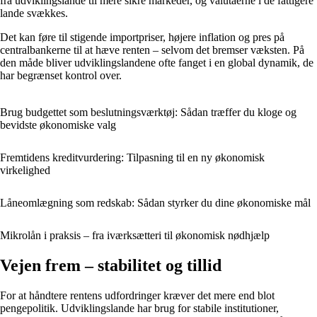
fra udviklingslande til mere sikre markeder, og valutaerne i de fattigere
lande svækkes.
Det kan føre til stigende importpriser, højere inflation og pres på
centralbankerne til at hæve renten – selvom det bremser væksten. På
den måde bliver udviklingslandene ofte fanget i en global dynamik, de
har begrænset kontrol over.
Brug budgettet som beslutningsværktøj: Sådan træffer du kloge og
bevidste økonomiske valg
Fremtidens kreditvurdering: Tilpasning til en ny økonomisk
virkelighed
Låneomlægning som redskab: Sådan styrker du dine økonomiske mål
Mikrolån i praksis – fra iværksætteri til økonomisk nødhjælp
Vejen frem – stabilitet og tillid
For at håndtere rentens udfordringer kræver det mere end blot
pengepolitik. Udviklingslande har brug for stabile institutioner,